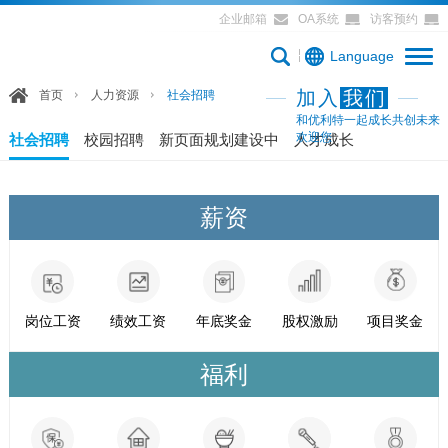
企业邮箱
OA系统
访客预约
Language
加入
我们
首页
人力资源
社会招聘
和优利特一起成长共创未来
欢迎您
社会招聘
校园招聘
新页面规划建设中
人才成长
薪资
岗位工资
绩效工资
年底奖金
股权激励
项目奖金
福利