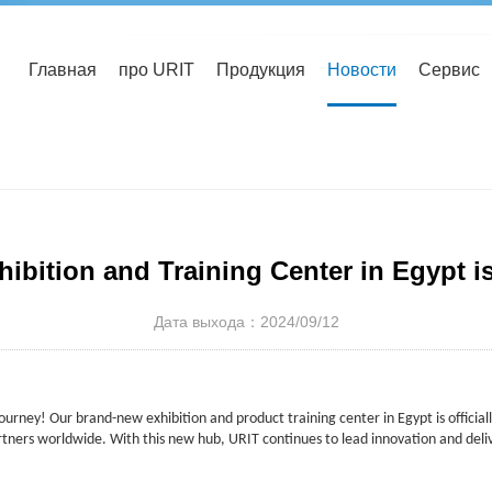
Главная
про URIT
Продукция
Новости
Сервис
ibition and Training Center in Egypt 
Дата выхода：2024/09/12
journey! Our brand-new exhibition and product training center in Egypt is official
tners worldwide. With this new hub, URIT continues to lead innovation and deliv