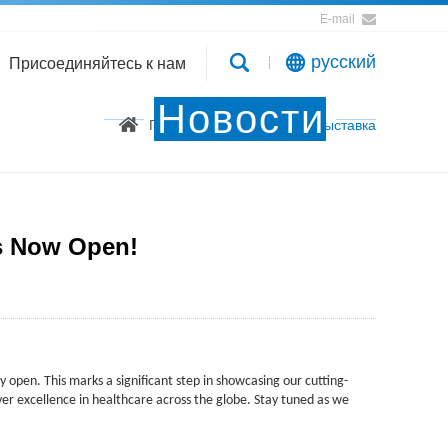
E-mail
русский
Присоединяйтесь к нам
Новости
Главная
Новости
Выставка
is Now Open!
ly open. This marks a significant step in showcasing our cutting-
er excellence in healthcare across the globe. Stay tuned as we