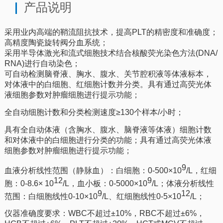
产品说明
采用业内高端的鞘流阻抗技术，提高PLT的精密度和准确度；
高精度陶瓷旋转阀分血系统；
采用半导体激光和流式细胞技术结合核酸荧光染色方法(DNA/
RNA)进行自动染色；
可自动检测脑脊液、胸水、腹水、关节腔积液等体液标本，
对体液中的白细胞、红细胞计数并分类。具有通过高荧光体
液细胞参数对肿瘤细胞进行提示功能；
全自动细胞计数和分类检测速度
≥1
30个样本/小时；
具有全自动体液（含胸水、腹水、脑脊液等体液）细胞计数
和对体液中的白细胞进行分类的功能；具有通过高荧光体液
细胞参数对肿瘤细胞进行提示功能；
9
血液分析线性范围（静脉血）：白细胞：
0-500×10
/L，红细
12
9
胞：0-8.6× 10
/L，血小板：0-5000×10
/L；体液分析线性
9
12
范围：白细胞线性0-10×10
/L、红细胞线性0-5×10
/L；
仪器准确度要求：WBC
不超过
±
10%，RBC
不超过
±
6%，