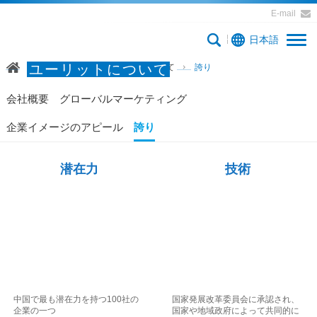
E-mail
日本語
ユーリットについて
ホームページ
ユーリットについて
誇り
会社概要
グローバルマーケティング
企業イメージのアピール
誇り
潜在力
技術
中国で最も潜在力を持つ100社の
国家発展改革委員会に承認され、
企業の一つ
国家や地域政府によって共同的に