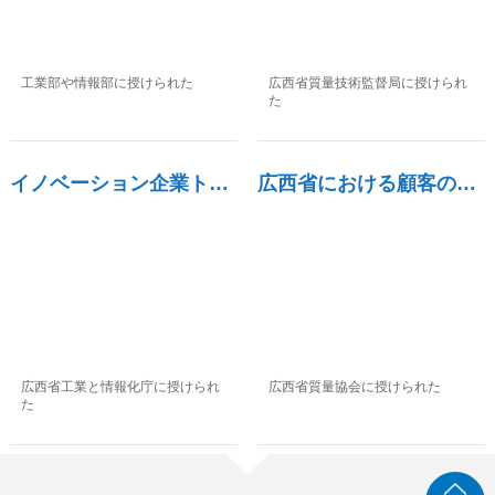
工業部や情報部に授けられた
広西省質量技術監督局に授けられ
た
イノベーション企業トップ10
広西省における顧客の満足度が高い製品
広西省工業と情報化庁に授けられ
広西省質量協会に授けられた
た