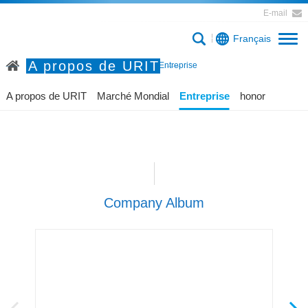
E-mail
Français
A propos de URIT
Accueil
A propos de URIT
Entreprise
A propos de URIT
Marché Mondial
Entreprise
honor
Company Album