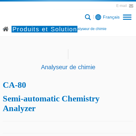
E-mail
Français
Produits et Solution
Accueil
Produits et Solution
Analyseur de chimie
Analyseur de chimie
CA-80
Semi-automatic Chemistry
Analyzer