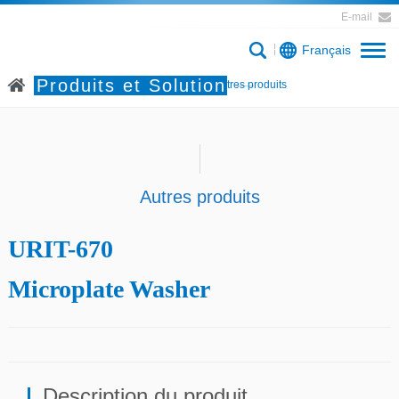
E-mail
Français
Produits et Solution
Accueil
Produits et Solution
Autres produits
Autres produits
URIT-670
Microplate Washer
Description du produit